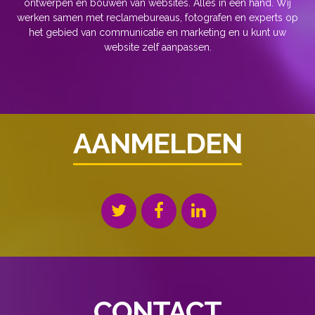
ontwerpen en bouwen van websites. Alles in één hand. Wij
werken samen met reclamebureaus, fotografen en experts op
het gebied van communicatie en marketing en u kunt uw
website zelf aanpassen.
AANMELDEN
CONTACT